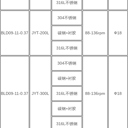
316L不锈钢
304不锈钢
BLD09-11-0.37
JYT-200L
碳钢+衬胶
88-136rpm
Ф18
316L不锈钢
304不锈钢
碳钢+衬胶
BLD09-11-0.37
JYT-300L
316L不锈钢
88-136rpm
Ф18
碳钢+衬胶
316L不锈钢