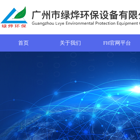
首页
关于我们
FH官网平台
菜单名称