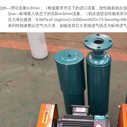
Qth—理论流量m3/min；（根据要求升压下的进口流量，按性能表初步
Qsa—标准吸入状态下的实际m3/min流量。（初步选型后性能表所
9.8kPa=0.1kgf/cm2=1000mmH2O=73.5mmHg=98m
压力单位换算：
表列性能参数以空气为介质，如输送其它介质或进气状态与标准进气