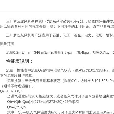
三叶罗茨鼓风机是在我厂传统系列罗鼓风机基础上，吸收国际先进技
用以输送各种不同的气体介质，满足不同种类的工业用途。该产品具有结
三叶罗茨鼓风机可广泛应用于石油、化工、冶金、电力、化肥、建材
流量范围：
0.2m3/min---346 m3/min,升压9.8kpa---78.4kpa，功率0.7k
流量
性能表说明：
Qs是指标准吸气状态（绝对压力101.325k
流量：性能表中流量
下的流量段进行换算。
0℃，绝对压力101.32
流量换算：当进气流量用基准状态（温度
（通常不考虑湿度）。
Qs=1.0733Qn
ts与20℃相差较大，或者吸入气体分子量M显著地偏离空
当进气温度
Qb=(Qth-Qsa)×[(273+ts)/(273+20)×29/M]1/2
Qs=Qth-Qb
Qb—吸入气体温度为ts℃，分子量为M时的内泄漏量m3/min
式中：