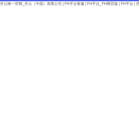
开云唯一官网_开云（中国）有限公司
|
FH平台客服
|
FH平台_FH网页版
|
FH平台
|