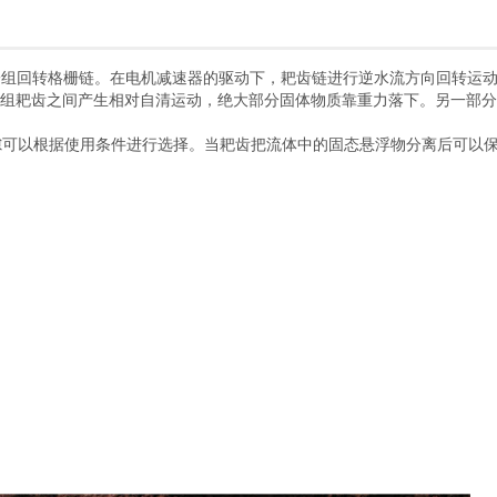
一组回转格栅链。在电机减速器的驱动下，耙齿链进行逆水流方向回转运
组耙齿之间产生相对自清运动，绝大部分固体物质靠重力落下。另一部分
隙可以根据使用条件进行选择。当耙齿把流体中的固态悬浮物分离后可以