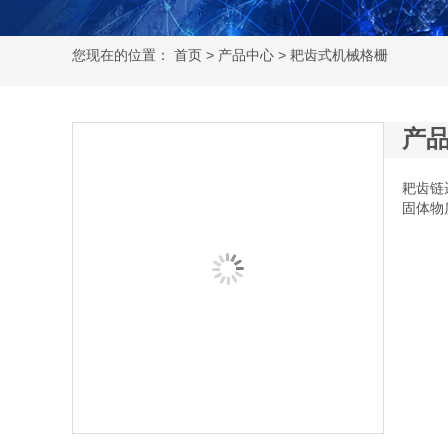
您现在的位置：
首页
>
产品中心
> 耙齿式机械格栅
产
耙齿链
固体物