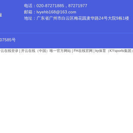
电话：020-87271885，87271977
邮箱：lvyehb168@163.com
服
地址：广东省广州市白云区梅花园麦华路24号大院9栋1楼
07585号
开云在线登录
|
开云在线（中国）唯一官方网站
|
FH在线官网
|
ky体育（KYsports集