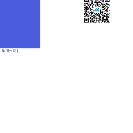
扫码关注官方微信
团）集团公司
|