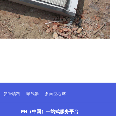
斜管填料
曝气器
多面空心球
FH（中国）一站式服务平台