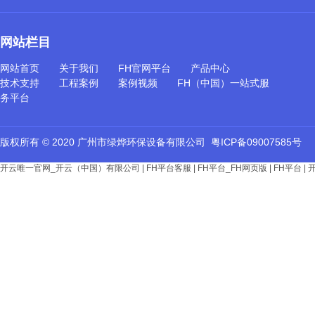
网站栏目
网站首页
关于我们
FH官网平台
产品中心
技术支持
工程案例
案例视频
FH（中国）一站式服
务平台
版权所有 © 2020 广州市绿烨环保设备有限公司
粤ICP备09007585号
开云唯一官网_开云（中国）有限公司
|
FH平台客服
|
FH平台_FH网页版
|
FH平台
|