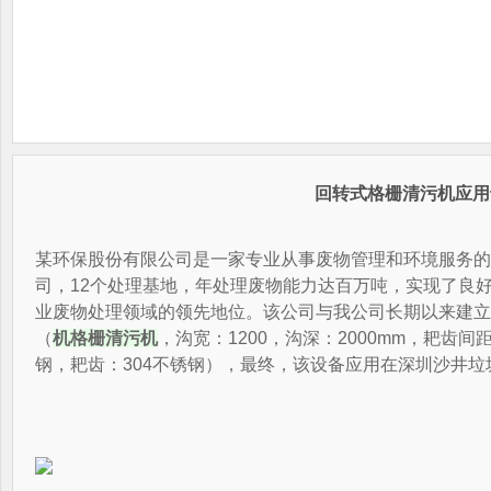
回转式格栅清污机应用
某环保股份有限公司是一家专业从事废物管理和环境服务的
司，
12
个处理基地，年处理废物能力达百万吨，实现了良
业废物处理领域的领先地位。该公司与我公司长期以来建立
（
机格栅清污机
，沟宽：
1200
，沟深：
2000mm
，耙齿间
钢，耙齿：
304
不锈钢），最终，该设备应用在深圳沙井垃