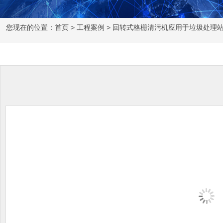
您现在的位置：
首页
>
工程案例
> 回转式格栅清污机应用于垃圾处理