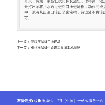
开关，将第一液压缸拨向伸长旋钮，使得第一液
开打压泵将污水通过进料口压进滤板，动作完成
中，滤液从出液口流出至废液槽，待滤液不再流
可。
上一篇：
隔膜压滤机工地现场
下一篇：
板框压滤机中铁建工集团工地现场
友情链接
:
板框压滤机
FH（中国）一站式服务平台