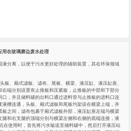
应用在玻璃磨边废水处理
液分离，以便于污水更好处理的辅助装置，其在环保领域
头板、厢式滤板、滤布、尾板、横梁、液压缸、液压缸座、
和右端分别设置有止推板和压紧板，止推板的中部和下部分
料口，并且储料罐的出料口通过进料管与止推板的进料口连
废液槽连通，头板、厢式滤板和尾板均架设在横梁上端，并
紧板之间，滤布包裹于厢式滤板外部，液压缸座左端与横梁
支腿和右支腿的顶端分别与横梁左侧和右侧的底端连接，液
滤机在使用时，首先将污水输送至储料罐中，然后打开液压站