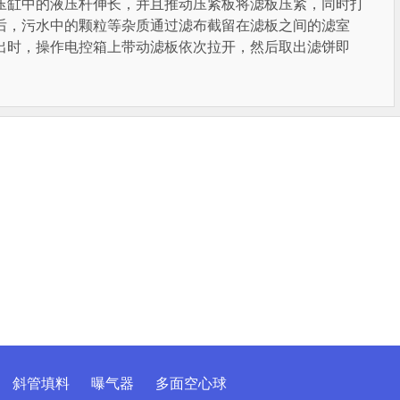
压缸中的液压杆伸长，并且推动压紧板将滤板压紧，同时打
后，污水中的颗粒等杂质通过滤布截留在滤板之间的滤室
出时，操作电控箱上带动滤板依次拉开，然后取出滤饼即
斜管填料
曝气器
多面空心球