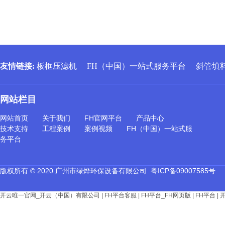
友情链接
:
板框压滤机
FH（中国）一站式服务平台
斜管填
网站栏目
网站首页
关于我们
FH官网平台
产品中心
技术支持
工程案例
案例视频
FH（中国）一站式服
务平台
版权所有 © 2020 广州市绿烨环保设备有限公司
粤ICP备09007585号
开云唯一官网_开云（中国）有限公司
|
FH平台客服
|
FH平台_FH网页版
|
FH平台
|