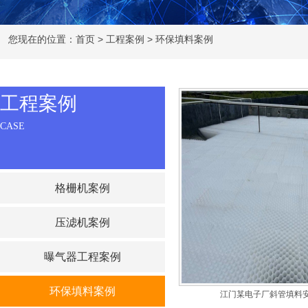
您现在的位置：
首页
>
工程案例
>
环保填料案例
工程案例
CASE
格栅机案例
压滤机案例
曝气器工程案例
环保填料案例
江门某电子厂斜管填料