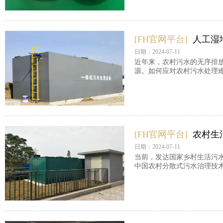
[FH官网平台]
人工湿
日期：2024-07-11
近年来，农村污水的无序排
源。如何应对农村污水处理
[FH官网平台]
农村生
日期：2024-07-11
当前，发达国家乡村生活污水
中国农村分散式污水治理技