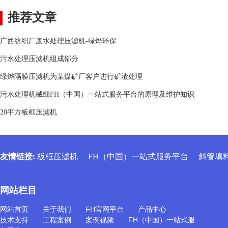
推荐文章
广西纺织厂废水处理压滤机-绿烨环保
污水处理压滤机组成部分
绿烨隔膜压滤机为某煤矿厂客户进行矿渣处理
污水处理机械细FH（中国）一站式服务平台的原理及维护知识
20平方板框压滤机
友情链接
:
板框压滤机
FH（中国）一站式服务平台
斜管填
网站栏目
网站首页
关于我们
FH官网平台
产品中心
技术支持
工程案例
案例视频
FH（中国）一站式服